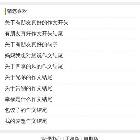
猜您喜欢
7、有朋友相伴真好，一路上收获了快乐，收获了感
动，感谢你的陪伴，我的朋友。
关于有朋友真好的作文开头
有朋友真好作文开头结尾
8、朋友是珍宝，是行走在路上不可缺少的伴侣，在
家靠亲友，出门靠朋友。朋友是自己的知心人，能读懂
关于有朋友真好的句子
你帮助你温暖你，不会让孤独的你一个人在街上徘徊。
妈妈我想对您说作文结尾
朋友不是金钱，能换来真正友谊的人，必定有一颗真诚
关于四季的风的作文结尾
的心。有朋友真好！
关于兄弟的作文结尾
9、你是我的命中知己，你是我心中的暖阳，你是我
关于告别的作文结尾
最好的朋友。朋友。有你，真好！
幸福是什么作文结尾
包饺子的作文结尾
10、现在，我们在一起，共同进步，共同成长。友
谊万岁，有朋友真好。
我的梦想作文结尾
11、“真好”是一种心灵的体验，“真好”是一种幸福的
管理中心
|
手机版
|
电脑版