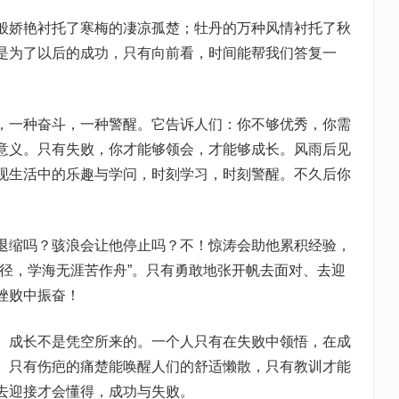
般娇艳衬托了寒梅的凄凉孤楚；牡丹的万种风情衬托了秋
是为了以后的成功，只有向前看，时间能帮我们答复一
，一种奋斗，一种警醒。它告诉人们：你不够优秀，你需
意义。只有失败，你才能够领会，才能够成长。风雨后见
现生活中的乐趣与学问，时刻学习，时刻警醒。不久后你
退缩吗？骇浪会让他停止吗？不！惊涛会助他累积经验，
为径，学海无涯苦作舟”。只有勇敢地张开帆去面对、去迎
挫败中振奋！
。成长不是凭空所来的。一个人只有在失败中领悟，在成
。只有伤疤的痛楚能唤醒人们的舒适懒散，只有教训才能
去迎接才会懂得，成功与失败。