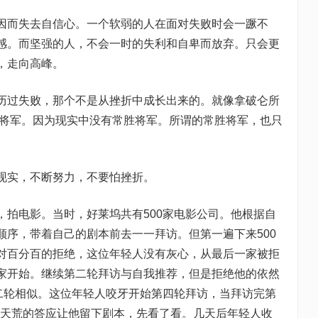
因而失去自信心。一个软弱的人在面对失败时会一蹶不
感。而坚强的人，不会一时的失利和自卑而放弃。只会更
，走向高峰。
历过失败，那个不是从挫折中成长出来的。就像拿破仑所
好将军。因为现实中没有常胜将军。所谓的常胜将军，也只
现实，不断努力，不要怕挫折。
，拍电影。当时，好莱坞共有500家电影公司。他根据自
顺序，带着自己的剧本前去一一拜访。但第一遍下来500
对百分百的拒绝，这位年轻人没有灰心，从最后一家被拒
家开始。继续第二轮拜访与自我推荐，但是拒绝他的依然
第二轮相似。这位年轻人咬牙开始第四轮拜访，当拜访完第
板破天荒的答应让他留下剧本，先看了看。几天后年轻人收