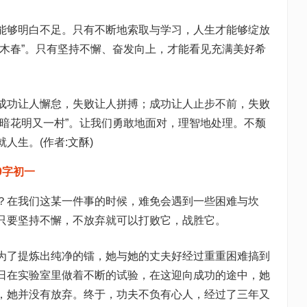
能够明白不足。只有不断地索取与学习，人生才能够绽放
万木春”。只有坚持不懈、奋发向上，才能看见充满美好希
成功让人懈怠，失败让人拼搏；成功让人止步不前，失败
柳暗花明又一村”。让我们勇敢地面对，理智地处理。不颓
人生。(作者:文酥)
0字初一
？在我们这某一件事的时候，难免会遇到一些困难与坎
只要坚持不懈，不放弃就可以打败它，战胜它。
为了提炼出纯净的镭，她与她的丈夫好经过重重困难搞到
日在实验室里做着不断的试验，在这迎向成功的途中，她
，她并没有放弃。终于，功夫不负有心人，经过了三年又