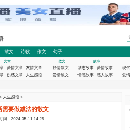
悟
散文
诗歌
作文
句子
文章
散文
故事
章
爱情文章
友情文章
抒情散文
励志故事
爱情故事
现
章
伤感文章
人生感悟
爱情散文
情感故事
感人故事
爱
>
人生感悟
>
活需要做减法的散文
时间：2024-05-11 14:25