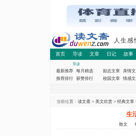
人生感
首页
导读
文章
日记
故事
导读
最新推荐
每月精选
励志文章
亲情文
推荐排行
获赞排行
校园文章
情感文
当前位置：
读文斋
>
美文欣赏
>
经典文章
生
散文