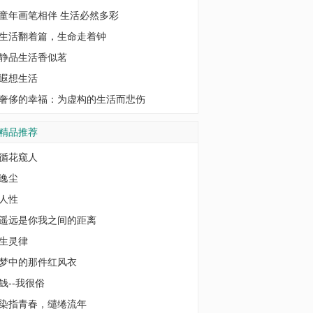
童年画笔相伴 生活必然多彩
生活翻着篇，生命走着钟
静品生活香似茗
遐想生活
奢侈的幸福：为虚构的生活而悲伤
精品推荐
循花窥人
逸尘
人性
遥远是你我之间的距离
生灵律
梦中的那件红风衣
钱--我很俗
染指青春，缱绻流年