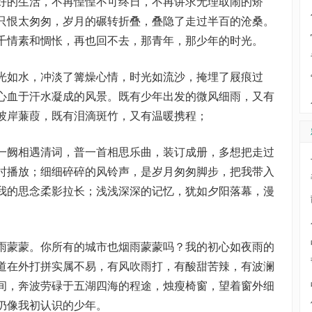
的生活，不再惶惶不可终日，不再讲求无理取闹的矫
只恨太匆匆，岁月的碾转折叠，叠隐了走过半百的沧桑。
千情素和惆怅，再也回不去，那青年，那少年的时光。
如水，冲淡了篝燥心情，时光如流沙，掩埋了屐痕过
心血于汗水凝成的风景。既有少年出发的微风细雨，又有
彼岸蒹葭，既有泪滴斑竹，又有温暖携程；
阙相遇清词，普一首相思乐曲，装订成册，多想把走过
时播放；细细碎碎的风铃声，是岁月匆匆脚步，把我带入
我的思念柔影拉长；浅浅深深的记忆，犹如夕阳落幕，漫
蒙蒙。你所有的城市也烟雨蒙蒙吗？我的初心如夜雨的
道在外打拼实属不易，有风吹雨打，有酸甜苦辣，有波澜
间，奔波劳碌于五湖四海的程途，烛瘦椅窗，望着窗外细
仍像我初认识的少年。