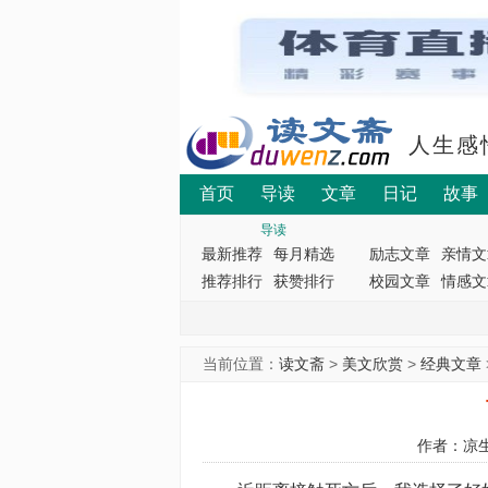
人生感
首页
导读
文章
日记
故事
导读
最新推荐
每月精选
励志文章
亲情文
推荐排行
获赞排行
校园文章
情感文
当前位置：
读文斋
>
美文欣赏
>
经典文章
作者：凉