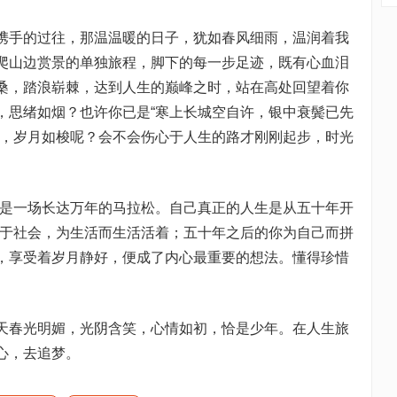
手的过往，那温温暖的日子，犹如春风细雨，温润着我
爬山边赏景的单独旅程，脚下的每一步足迹，既有心血泪
桑，踏浪崭棘，达到人生的巅峰之时，站在高处回望着你
，思绪如烟？也许你已是“寒上长城空自许，银中衰鬓已先
逝，岁月如梭呢？会不会伤心于人生的路才刚刚起步，时光
是一场长达万年的马拉松。自己真正的人生是从五十年开
搏于社会，为生活而生活活着；五十年之后的你为自己而拼
，享受着岁月静好，便成了内心最重要的想法。懂得珍惜
春光明媚，光阴含笑，心情如初，恰是少年。在人生旅
心，去追梦。