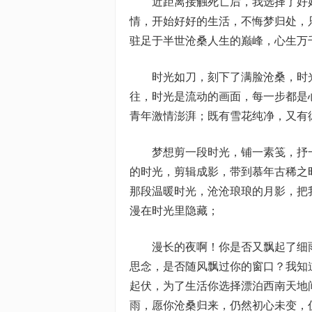
近距离接触死亡后，我选择了好好
情，开始好好的生活，不悔梦归处，
驻足于半世沧桑人生的巅峰，心生万
时光如刀，刻下了满脸沧桑，时光
往，时光是流动的画面，每一步都是
青年激情澎湃；既有雪花纯净，又有
梦想剪一段时光，铺一素笺，抒一
的时光，剪辑成影，带到慕年古稀之
那段温暖时光，沧沧琅琅的月影，把
漫在时光里隐藏；
漫长的夜啊！你是否又飘起了细雨
思念，是否随风飘过你的窗口？我知
起伏，为了生活你选择漂泊西南天地
雨，愿你沧桑归来，仍然初心未变，