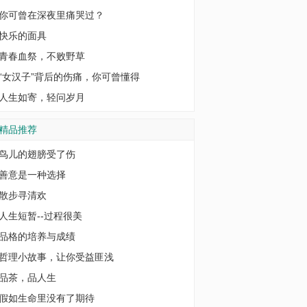
你可曾在深夜里痛哭过？
快乐的面具
青春血祭，不败野草
“女汉子”背后的伤痛，你可曾懂得
人生如寄，轻问岁月
精品推荐
鸟儿的翅膀受了伤
善意是一种选择
散步寻清欢
人生短暂--过程很美
品格的培养与成绩
哲理小故事，让你受益匪浅
品茶，品人生
假如生命里没有了期待