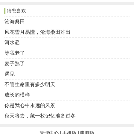
风起了
猜您喜欢
海水淹没了沙滩
沧海桑田
一艘帆船
风花雪月易懂，沧海桑田难出
在夜色飘向远方
河水谣
喜欢？
收藏
等我老了
麦子熟了
延伸阅读
遇见
诗歌控
诗歌类赞榜
本周推荐榜
本月推荐榜
不管生命里有多少明天
绝品美诗
现代诗歌
成长的模样
你是我心中永远的风景
秋天将去，藏一枚记忆准备过冬
管理中心
|
手机版
|
电脑版