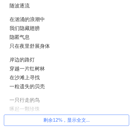
随波逐流
在汹涌的浪潮中
我们隐藏翅膀
隐匿气息
只在夜里舒展身体
岸边的路灯
穿越一片红树林
在沙滩上寻找
一粒遗失的贝壳
一只行走的鸟
啄起一颗珍珠
向天空炫耀
剩余12%，显示全文...
里面有遗失的故事