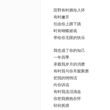
田野有时拥你入怀
有时撇开
任由你上蹿下跳
时有蝴蝶嬉戏
带给你无限的快乐
我也成了你的知己
一年四季
承载我岁月的消磨
有时我与你耳鬓厮磨
把我的悄悄话
向你诉说
有时我流泪滴血
你把我拥抱在怀
轻轻抚摸