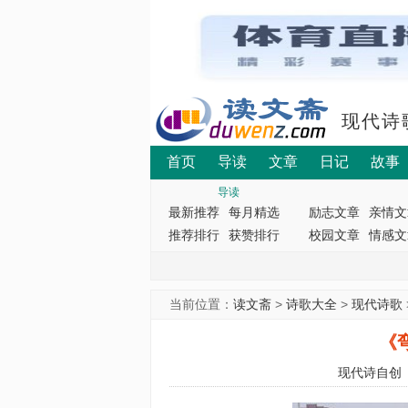
现代诗
首页
导读
文章
日记
故事
导读
最新推荐
每月精选
励志文章
亲情文
推荐排行
获赞排行
校园文章
情感文
当前位置：
读文斋
>
诗歌大全
>
现代诗歌
《
现代诗自创