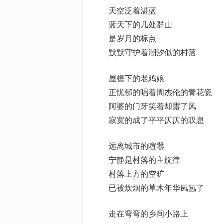
天空泛着湛蓝
蓝天下的几处群山
是岁月的标点
默默守护着潮汐似的村落
屋檐下的老鸡娘
正忧郁的唱着周杰伦的青花瓷
阿婆的门牙笑着却露了风
寂寞的成了平平仄仄的叹息
远离城市的喧嚣
宁静是村落的主旋律
村落上方的空旷
已被炊烟的草木年华氤氲了
走在弯弯的乡间小路上