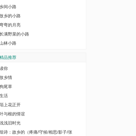
乡间小路
故乡的小路
弯弯的月亮
长满野菜的小路
山林小路
精品推荐
读你
故乡情
狗尾草
生活
陌上花正开
叶与根的情谊
浅浅旧时光
组诗：故乡的（疼痛/守候/相思/影子/张