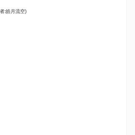
者:皓月流空)