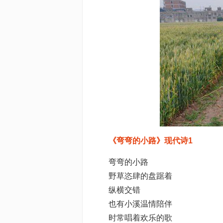
《弯弯的小路》现代诗1
弯弯的小路
野草恣肆的盘踞着
纵横交错
也有小溪温情陪伴
时常唱着欢乐的歌