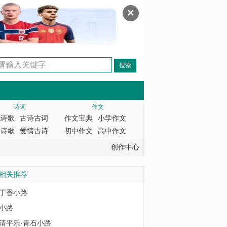
✕
诗词
作文
代诗歌
古诗古词
作文宝典
小学作文
情诗歌
爱情古诗
初中作文
高中作文
创作中心
相关推荐
丁香小路
小路
清平乐·青石小路