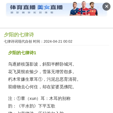
读文斋
✕
夕阳的七律诗
七律诗词现代自创
时间：2024-04-21 00:02
夕阳的七律诗1
鸟逐娇枝荡影波，斜阳半醉卧城河。
花飞莫恨欢愉少，雪落无增苦怨多。
朽木常嫌生蕈耳①，污泥总恶育清荷。
双瞳物去心何住，却在娑婆觅佛陀。
注：①蕈（xun）耳：木耳的别称
韵：《平水韵》下平五歌