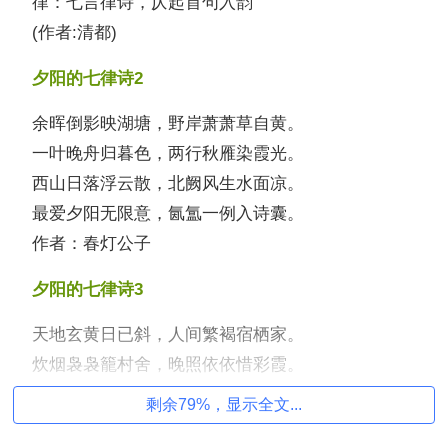
律：七言律诗，仄起首句入韵
(作者:清都)
夕阳的七律诗2
余晖倒影映湖塘，野岸萧萧草自黄。
一叶晚舟归暮色，两行秋雁染霞光。
西山日落浮云散，北阙风生水面凉。
最爱夕阳无限意，氤氲一例入诗囊。
作者：春灯公子
夕阳的七律诗3
天地玄黄日已斜，人间繁褐宿栖家。
炊烟袅袅籠村舍，晚照依依惜彩霞。
万物涂鸦秋色滴，千山层染黛青遮。
剩余79%，显示全文...
夕阳余炫翩跹韵，惟有和平盛世华。