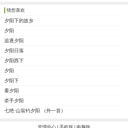
作者：诗者如斯夫
猜您喜欢
夕阳的七律诗4
夕阳下的故乡
日影西斜犹羡东，夕光堪比晓花红。
夕阳
燃情似火青峰上，逐梦如帆紫海中。
追逐夕阳
老树垂荫掩岁月，白云浮玉布星空。
夕阳日落
春消燕去人长望，眸闪灵犀柳色笼。
夕阳西下
作者：郭德平
夕阳
夕阳的七律诗5
夕阳下
托起霞光映海天，交融暮色暖炊烟。
看夕阳
书童笑语桥头洒，山鸟倦啼枝上旋。
牵手夕阳
驱走云霾迎皓月，聆听渔笛唱归船。
七绝·山翁钓夕阳 （外一首）
酙三杯酒斜晖里，抖抖精神诗几篇。
作者：芙蓉水
管理中心
|
手机版
|
电脑版